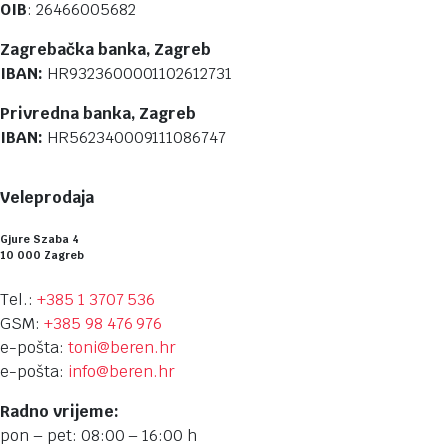
OIB
: 26466005682
Zagrebačka banka, Zagreb
IBAN:
HR9323600001102612731
Privredna banka, Zagreb
IBAN:
HR562340009111086747
Veleprodaja
Gjure Szaba 4
10 000 Zagreb
Tel.:
+385 1 3707 536
GSM:
+385 98 476 976
e-pošta:
toni@beren.hr
e-pošta:
info@beren.hr
Radno vrijeme:
pon – pet: 08:00 – 16:00 h