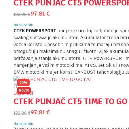
CTEK PUNJAČ CT5 POWERSPO
97,81
€
122,26
€
Na skladištu
CTEK POWERSPORT
punjač je uređaj za ljubitelje sp
svakog sustava je akumulator. Akumulator treba biti
vozila koriste u posebnim prilikama te moraju biti s
omogučuju maksimalnu snagu i životni vijek akumulat
održavanje stanja akumulatora. CT% PoWERSPORT može
namjenjen je vašim motociklima, ATVS, Jet Skis i snow
BMW motociklima jer koristi CANBUST tehonologiju.
J
20%
NOVO!
Usporedi
CTEK PUNJAČ CT5 TIME TO GO
97,81
€
122,26
€
Na skladištu