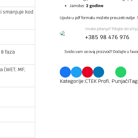
Jamstvo:
2 godine
i smanjuje kod
Upute u pdf formatu možete preuzeti ovdje:
Imate pitanje? Pitajte stručn
+385 98 476 976
 8 faza
Svidio vam se ovaj proizvod? Dodajte u favo
ra (WET, MF,
Kategorije:
CTEK Profi
,
Punjači
Tag