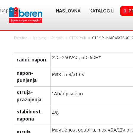
Usporedi
NASLOVNA
KATALOG
P
Početna
Katalog
Punjači
CTEK Profi
CTEK PUNJAČ MXTS 40 1
220-240VAC, 50-60Hz
radni-napon
napon-
Max 15.8/31.6V
punjenja
struja-
1Ah/mjesečno
praznjenja
stabilnost-
4%
napona
Mogučnost odabira, max 40A/12V or
struja