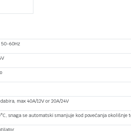
 50-60Hz
6V
o
dabira, max 40A/12V or 20A/24V
°C, snaga se automatski smanjuje kod povećanja okolišnje
tilator