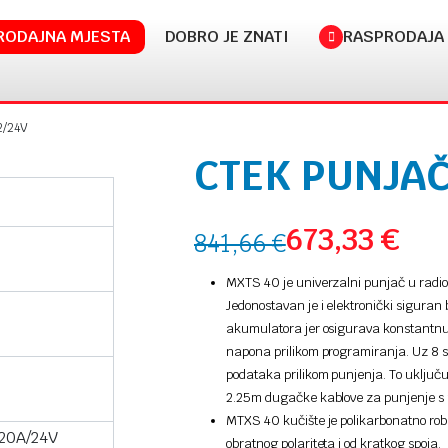
RODAJNA MJESTA
DOBRO JE ZNATI
RASPRODAJA
2/24V
CTEK PUNJAČ
673,33
€
841,66
€
MXTS 40 je univerzalni punjač u radi
Jedonostavan je i elektronički siguran
akumulatora jer osigurava konstantnu v
napona prilikom programiranja. Uz 8 s
podataka prilikom punjenja. To uključu
2.25m dugačke kablove za punjenje s 
MTXS 40 kučište je polikarbonatno robus
 20A/24V
obratnog polariteta i od kratkog spoja.