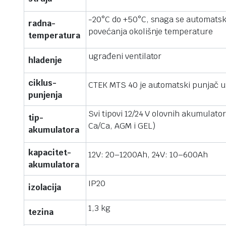
-20°C do +50°C, snaga se automatsk
radna-
povećanja okolišnje temperature
temperatura
ugrađeni ventilator
hladenje
ciklus-
CTEK MTS 40 je automatski punjač u
punjenja
Svi tipovi 12/24 V olovnih akumulato
tip-
Ca/Ca, AGM i GEL)
akumulatora
kapacitet-
12V: 20–1200Ah, 24V: 10–600Ah
akumulatora
IP20
izolacija
1,3 kg
tezina