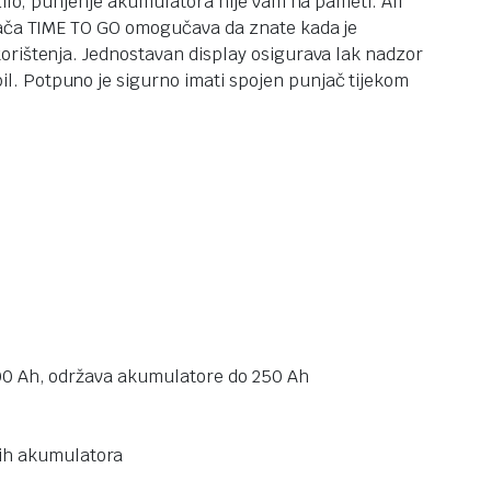
zilo, punjenje akumulatora nije vam na pameti. Ali
njača TIME TO GO omogučava da znate kada je
orištenja. Jednostavan display osigurava lak nadzor
l. Potpuno je sigurno imati spojen punjač tijekom
 100 Ah, održava akumulatore do 250 Ah
nih akumulatora