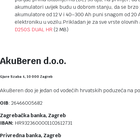
akumulatori uvijek budu u dobrom stanju, da se brzo 
akumulatore od 12 V i 40–300 Ah puni snagom od 20 A. 
elektroniku u vozilu.Prikladan je za sve vrste olovn
D250S DUAL HR
(2 MB)
AkuBeren d.o.o.
Gjure Szaba 4, 10 000 Zagreb
AkuBeren doo je jedan od vodećih hrvatskih poduzeća na pod
OIB
: 26466005682
Zagrebačka banka, Zagreb
IBAN:
HR9323600001102612731
Privredna banka, Zagreb