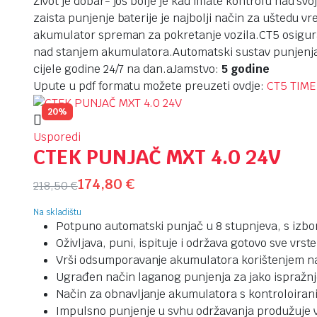
Život je dobar- još bolje je kad imate kontrolu nad s
zaista punjenje baterije je najbolji način za uštedu
akumulator spreman za pokretanje vozila.CT5 osigurav
nad stanjem akumulatora.Automatski sustav punjenja 
cijele godine 24/7 na dan.a
Jamstvo:
5 godine
Upute u pdf formatu možete preuzeti ovdje:
CT5 TIME
20%
Usporedi
CTEK PUNJAČ MXT 4.0 24V
174,80
€
218,50
€
Na skladištu
Potpuno automatski punjač u 8 stupnjeva, s izb
Oživljava, puni, ispituje i održava gotovo sve vr
Vrši odsumporavanje akumulatora korištenjem n
Ugrađen način laganog punjenja za jako ispražn
Način za obnavljanje akumulatora s kontroloira
Impulsno punjenje u svhu održavanja produžuje v