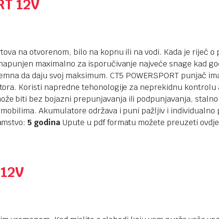
RT 12V
ortova na otvorenom, bilo na kopnu ili na vodi. Kada je rije
 napunjen maximalno za isporučivanje najveće snage kad god
premna da daju svoj maksimum. CT5 POWERSPORT punjač ima tr
ora. Koristi napredne tehonologije za neprekidnu kontrolu
 biti bez bojazni prepunjavanja ili podpunjavanja, stalno
mobilima. Akumulatore održava i puni pažljiv i individualno 
amstvo:
5 godina
Upute u pdf formatu možete preuzeti ovdj
 12V