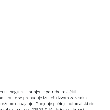
venu snagu za ispunjenje potreba različitih
mjenu te se prebacuje između izvora za visoko
mrežnom napajanju. Punjenje počinje automatski čim
nja solarnih ploča. D250S DUAL brine se da vaši