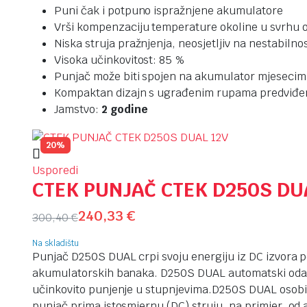
Puni čak i potpuno ispražnjene akumulatore
Vrši kompenzaciju temperature okoline u svrhu 
Niska struja pražnjenja, neosjetljiv na nestabiln
Visoka učinkovitost: 85 %
Punjač može biti spojen na akumulator mjesecima
Kompaktan dizajn s ugrađenim rupama predviđe
Jamstvo:
2 godine
20%
Usporedi
CTEK PUNJAČ CTEK D250S DU
240,33
€
300,40
€
Na skladištu
Punjač D250S DUAL crpi svoju energiju iz DC izvora pop
akumulatorskih banaka. D250S DUAL automatski odabir
učinkovito punjenje u stupnjevima.D250S DUAL osobit
punjač prima istosmjernu (DC) struju, na primjer, od a