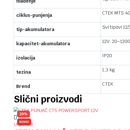
hladenje
CTEK MTS 40 
ciklus-punjenja
Svi tipovi 1
tip-akumulatora
12V: 20–120
kapacitet-akumulatora
IP20
izolacija
1,3 kg
tezina
CTEK
Brend
Slični proizvodi
20%
NOVO!
Usporedi