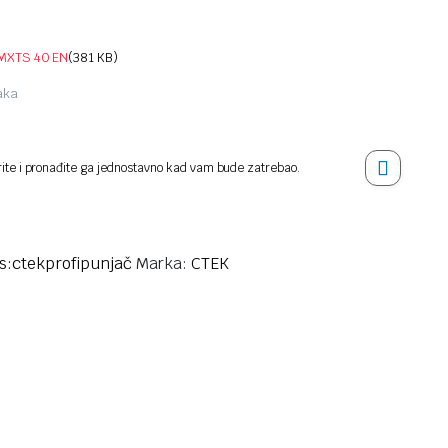
MXTS 40 EN
(381 KB)
jaka
rite i pronađite ga jednostavno kad vam bude zatrebao.
s:
ctek
profi
punjač
Marka:
CTEK