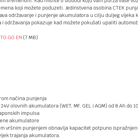
vojim vremenom. Kad mislite o slobodi koju vam purža vaše vo
 vremena koji možete poduzeti. Jedinstvena osobina CTEK pu
a održavanje i punjenje akumulatora u cilju duljeg vijeka k
i održavanja pokazuje kad možete pokušati upaliti automobi
 TO GO EN
(7 MB)
orom načina punjenja
ste 24V olovnih akumulatora (WET, MF, GEL i AGM) od 8 Ah do
aponskih impulsa
jene akumulatore
nim vršnim punjenjem obnavlja kapacitet potpuno ispražnje
ijek trajanja akumulatora.