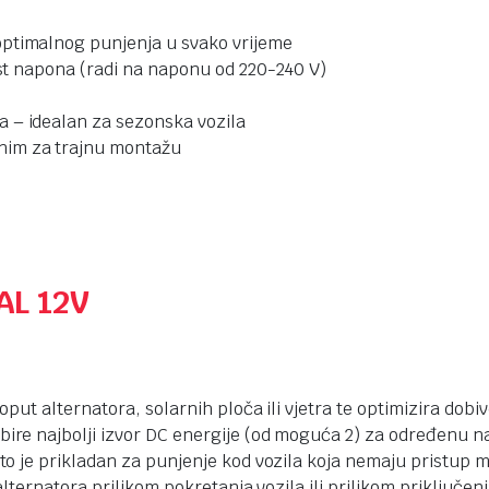
optimalnog punjenja u svako vrijeme
ost napona (radi na naponu od 220-240 V)
 – idealan za sezonska vozila
nim za trajnu montažu
AL 12V
ut alternatora, solarnih ploča ili vjetra te optimizira dobi
e najbolji izvor DC energije (od moguća 2) za određenu na
o je prikladan za punjenje kod vozila koja nemaju pristup 
lternatora prilikom pokretanja vozila ili prilikom priključe