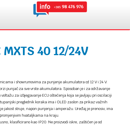
 MXTS 40 12/24V
onicama i showrumovima za punjenje akumulatora od 12 V i 24 V.
 brzi punjač za sve vrste akumulatora. Sposoban je i za održavanje
oltažu za izbjegavanje ECU oštećenja koja se javljaju pri oscilaciji
tupanjski preglednik koraka ima i OLED zaslon za prikaz važnih
je jakost struje, napon punjenja i amperažu. Uređaj je prenosiv, ima
promjenjivim hvataljkama na kraju.
no, klasificirano kao IP20. Ne proizvodi iskre, zaštićen je od