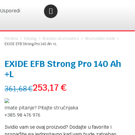
Usporedi
Početna
Katalog
Brandovi akumulatora
Akumulatori Exide
EXIDE EFB Strong Pro 140 Ah +L
EXIDE EFB Strong Pro 140 Ah
+L
253,17
€
361,68
€
Imate pitanje? Pitajte stručnjaka
+385 98 476 976
Svidio vam se ovaj proizvod? Dodajte u favorite i
pronađite ga jednostavno kad vam bude zatrebao.