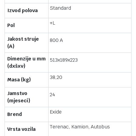
Standard
Izvod polova
+L
Pol
Jakost struje
800 A
(A)
Dimenzije u mm
513x189x223
(dxšxv)
38,20
Masa (kg)
Jamstvo
24
(mjeseci)
Exide
Brend
Terenac, Kamion, Autobus
Vrsta vozila