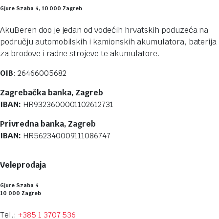
Gjure Szaba 4, 10 000 Zagreb
AkuBeren doo je jedan od vodećih hrvatskih poduzeća na
području automobilskih i kamionskih akumulatora, baterija
za brodove i radne strojeve te akumulatore.
OIB
: 26466005682
Zagrebačka banka, Zagreb
IBAN:
HR9323600001102612731
Privredna banka, Zagreb
IBAN:
HR562340009111086747
Veleprodaja
Gjure Szaba 4
10 000 Zagreb
Tel.:
+385 1 3707 536