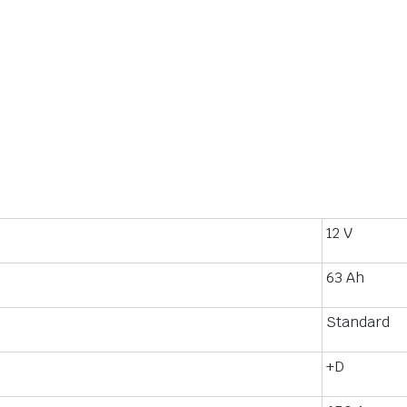
12 V
63 Ah
Standard
+D