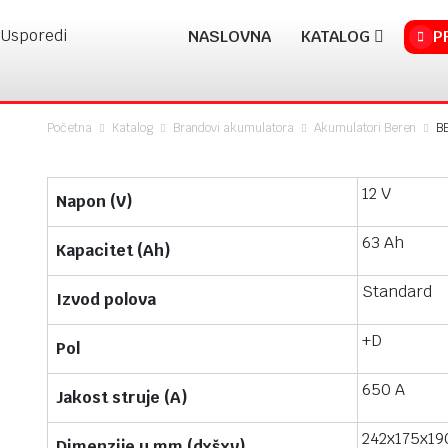
Usporedi
NASLOVNA
KATALOG
P
Početna
Katalog
Brandovi akumulatora
Akumulatori Beren
B
12 V
Napon (V)
63 Ah
Kapacitet (Ah)
Standard
Izvod polova
+D
Pol
650 A
Jakost struje (A)
242x175x19
Dimenzije u mm (dxšxv)