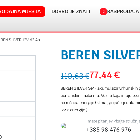
RODAJNA MJESTA
DOBRO JE ZNATI
RASPRODAJA
EREN SILVER 12V 63 Ah
BEREN SILVER
77,44
€
110,63
€
BEREN SILVER SMF akumulator vrhunskih per
benzinskim motorima. Vozila koja imaju potreb
potrošača energije (klima, grijači sjedala,mu
izvor energije )
Imate pitanje? Pitajte stručn
+385 98 476 976
0