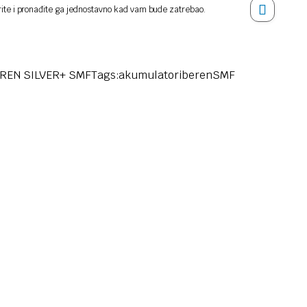
rite i pronađite ga jednostavno kad vam bude zatrebao.
REN SILVER+ SMF
Tags:
akumulatori
beren
SMF