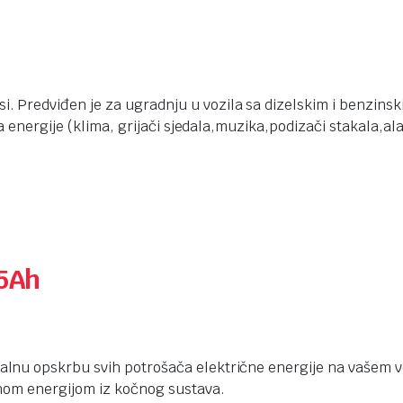
redviđen je za ugradnju u vozila sa dizelskim i benzinskim
 energije (klima, grijači sjedala,muzika,podizači stakala,alar
5Ah
lnu opskrbu svih potrošača električne energije na vašem
nom energijom iz kočnog sustava.