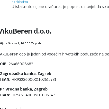
Na skladištu
U istaknute cijene uračunat je popust uz uvjet da se os
AkuBeren d.o.o.
Gjure Szaba 4, 10 000 Zagreb
AkuBeren doo je jedan od vodećih hrvatskih poduzeća na pod
OIB
: 26466005682
Zagrebačka banka, Zagreb
IBAN:
HR9323600001102612731
Privredna banka, Zagreb
IBAN:
HR562340009111086747