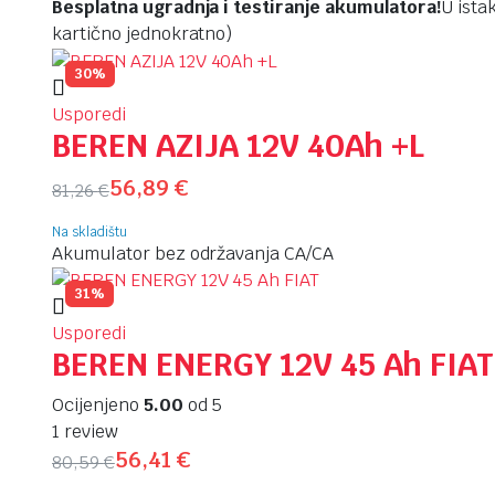
Besplatna ugradnja i testiranje akumulatora!
U ista
kartično jednokratno)
30%
Usporedi
BEREN AZIJA 12V 40Ah +L
56,89
€
81,26
€
Na skladištu
Akumulator bez održavanja CA/CA
31%
Usporedi
BEREN ENERGY 12V 45 Ah FIAT
Ocijenjeno
5.00
od 5
1 review
56,41
€
80,59
€