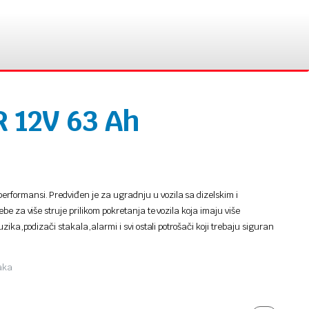
 12V 63 Ah
formansi. Predviđen je za ugradnju u vozila sa dizelskim i
e za više struje prilikom pokretanja te vozila koja imaju više
zika,podizači stakala,alarmi i svi ostali potrošači koji trebaju siguran
jaka