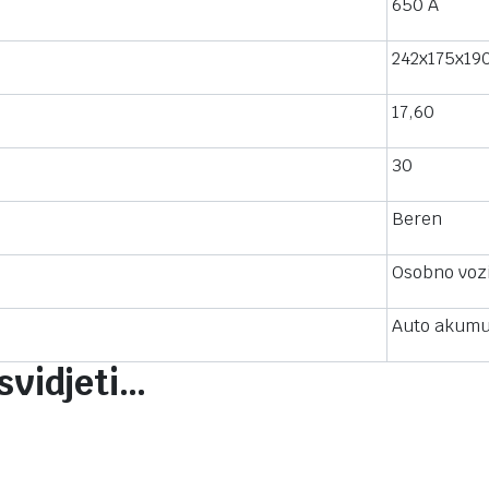
650 A
242x175x19
17,60
30
Beren
Osobno vozi
Auto akumu
svidjeti…