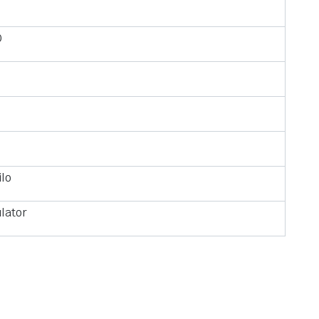
0
lo
lator