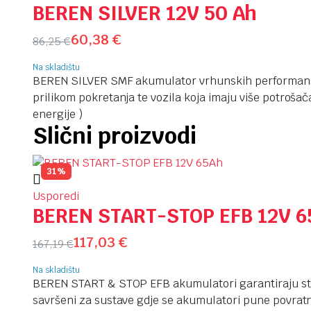
BEREN SILVER 12V 50 Ah
60,38
€
86,25
€
Na skladištu
BEREN SILVER SMF akumulator vrhunskih performansi. P
prilikom pokretanja te vozila koja imaju više potrošača
energije )
Slični proizvodi
31%
Usporedi
BEREN START-STOP EFB 12V 6
117,03
€
167,19
€
Na skladištu
BEREN START & STOP EFB akumulatori garantiraju sta
savršeni za sustave gdje se akumulatori pune povrat