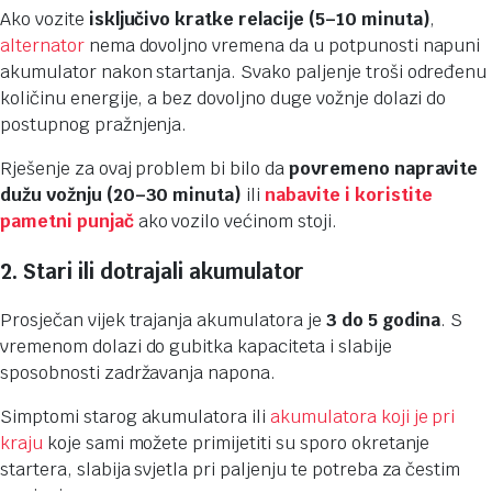
Ako vozite
isključivo kratke relacije (5–10 minuta)
,
alternator
nema dovoljno vremena da u potpunosti napuni
akumulator nakon startanja. Svako paljenje troši određenu
količinu energije, a bez dovoljno duge vožnje dolazi do
postupnog pražnjenja.
Rješenje za ovaj problem bi bilo da
povremeno napravite
dužu vožnju (20–30 minuta)
ili
nabavite i koristite
pametni punjač
ako vozilo većinom stoji.
2. Stari ili dotrajali akumulator
Prosječan vijek trajanja akumulatora je
3 do 5 godina
. S
vremenom dolazi do gubitka kapaciteta i slabije
sposobnosti zadržavanja napona.
Simptomi starog akumulatora ili
akumulatora koji je pri
kraju
koje sami možete primijetiti su sporo okretanje
startera, slabija svjetla pri paljenju te potreba za čestim