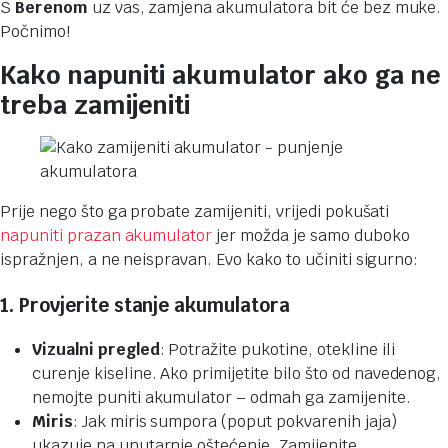
S
Berenom
uz vas, zamjena akumulatora bit će bez muke.
Počnimo!
Kako napuniti akumulator ako ga ne
treba zamijeniti
Prije nego što ga probate zamijeniti, vrijedi pokušati
napuniti prazan akumulator
jer možda je samo duboko
ispražnjen, a ne neispravan. Evo kako to učiniti sigurno:
1. Provjerite stanje akumulatora
Vizualni pregled
: Potražite pukotine, otekline ili
curenje kiseline. Ako primijetite bilo što od navedenog,
nemojte puniti akumulator – odmah ga zamijenite.
Miris
: Jak miris sumpora (poput pokvarenih jaja)
ukazuje na unutarnje oštećenje. Zamijenite