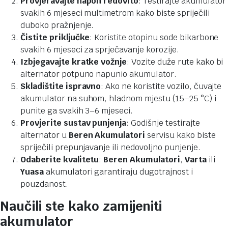
Provjeravajte napon redovito
: Testirajte akumulator
svakih 6 mjeseci multimetrom kako biste spriječili
duboko pražnjenje.
Čistite priključke
: Koristite otopinu sode bikarbone
svakih 6 mjeseci za sprječavanje korozije.
Izbjegavajte kratke vožnje
: Vozite duže rute kako bi
alternator potpuno napunio akumulator.
Skladištite ispravno
: Ako ne koristite vozilo, čuvajte
akumulator na suhom, hladnom mjestu (15–25 °C) i
punite ga svakih 3–6 mjeseci.
Provjerite sustav punjenja
: Godišnje testirajte
alternator u
Beren Akumulatori
servisu kako biste
spriječili prepunjavanje ili nedovoljno punjenje.
Odaberite kvalitetu
:
Beren Akumulatori
,
Varta
ili
Yuasa
akumulatori garantiraju dugotrajnost i
pouzdanost.
Naučili ste kako zamijeniti
akumulator