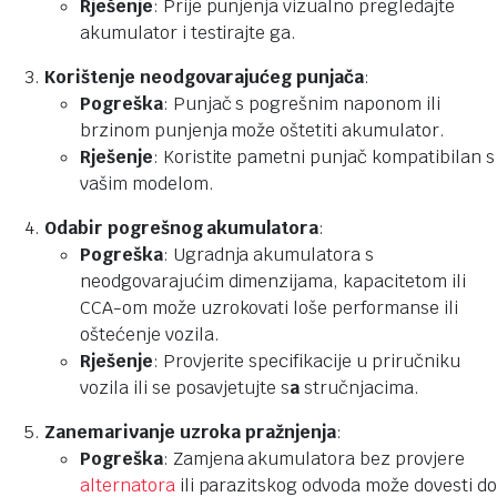
Rješenje
: Prije punjenja vizualno pregledajte
akumulator i testirajte ga.
Korištenje neodgovarajućeg punjača
:
Pogreška
: Punjač s pogrešnim naponom ili
brzinom punjenja može oštetiti akumulator.
Rješenje
: Koristite pametni punjač kompatibilan s
vašim modelom.
Odabir pogrešnog akumulatora
:
Pogreška
: Ugradnja akumulatora s
neodgovarajućim dimenzijama, kapacitetom ili
CCA-om može uzrokovati loše performanse ili
oštećenje vozila.
Rješenje
: Provjerite specifikacije u priručniku
vozila ili se posavjetujte s
a
stručnjacima.
Zanemarivanje uzroka pražnjenja
:
Pogreška
: Zamjena akumulatora bez provjere
alternatora
ili parazitskog odvoda može dovesti do