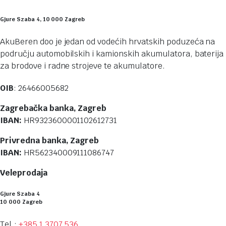
Gjure Szaba 4, 10 000 Zagreb
AkuBeren doo je jedan od vodećih hrvatskih poduzeća na
području automobilskih i kamionskih akumulatora, baterija
za brodove i radne strojeve te akumulatore.
OIB
: 26466005682
Zagrebačka banka, Zagreb
IBAN:
HR9323600001102612731
Privredna banka, Zagreb
IBAN:
HR562340009111086747
Veleprodaja
Gjure Szaba 4
10 000 Zagreb
Tel.:
+385 1 3707 536