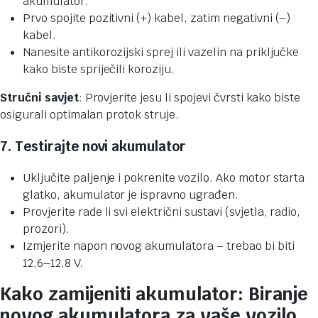
akumulator.
Prvo spojite pozitivni (+) kabel, zatim negativni (–)
kabel.
Nanesite antikorozijski sprej ili vazelin na priključke
kako biste spriječili koroziju.
Stručni savjet
: Provjerite jesu li spojevi čvrsti kako biste
osigurali optimalan protok struje.
7. Testirajte novi akumulator
Uključite paljenje i pokrenite vozilo. Ako motor starta
glatko, akumulator je ispravno ugrađen.
Provjerite rade li svi električni sustavi (svjetla, radio,
prozori).
Izmjerite napon novog akumulatora – trebao bi biti
12,6–12,8 V.
Kako zamijeniti akumulator: Biranje
novog akumulatora za vaše vozilo