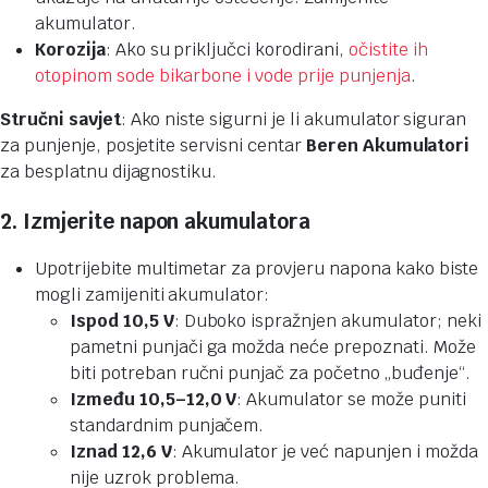
akumulator.
Korozija
: Ako su priključci korodirani,
očistite ih
otopinom sode bikarbone i vode prije punjenja
.
Stručni savjet
: Ako niste sigurni je li akumulator siguran
za punjenje, posjetite servisni centar
Beren Akumulatori
za besplatnu dijagnostiku.
2. Izmjerite napon akumulatora
Upotrijebite multimetar za provjeru napona kako biste
mogli zamijeniti akumulator:
Ispod 10,5 V
: Duboko ispražnjen akumulator; neki
pametni punjači ga možda neće prepoznati. Može
biti potreban ručni punjač za početno „buđenje“.
Između 10,5–12,0 V
: Akumulator se može puniti
standardnim punjačem.
Iznad 12,6 V
: Akumulator je već napunjen i možda
nije uzrok problema.