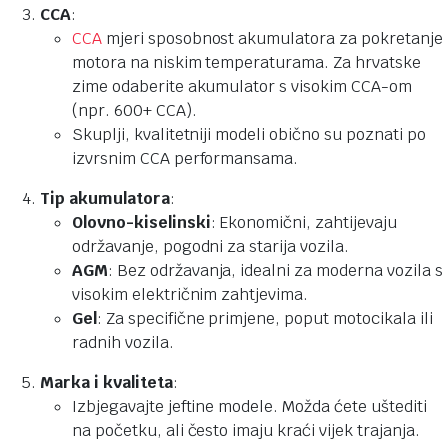
CCA
:
CCA
mjeri sposobnost akumulatora za pokretanje
motora na niskim temperaturama. Za hrvatske
zime odaberite akumulator s visokim CCA-om
(npr. 600+ CCA).
Skuplji, kvalitetniji modeli obično su poznati po
izvrsnim CCA performansama.
Tip akumulatora
:
Olovno-kiselinski
: Ekonomični, zahtijevaju
održavanje, pogodni za starija vozila.
AGM
: Bez održavanja, idealni za moderna vozila s
visokim električnim zahtjevima.
Gel
: Za specifične primjene, poput motocikala ili
radnih vozila.
Marka i kvaliteta
:
Izbjegavajte jeftine modele. Možda ćete uštediti
na početku, ali često imaju kraći vijek trajanja.