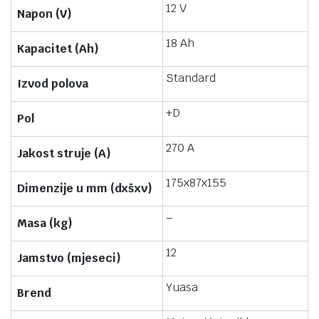
12 V
Napon (V)
18 Ah
Kapacitet (Ah)
Standard
Izvod polova
+D
Pol
270 A
Jakost struje (A)
175x87x155
Dimenzije u mm (dxšxv)
–
Masa (kg)
12
Jamstvo (mjeseci)
Yuasa
Brend