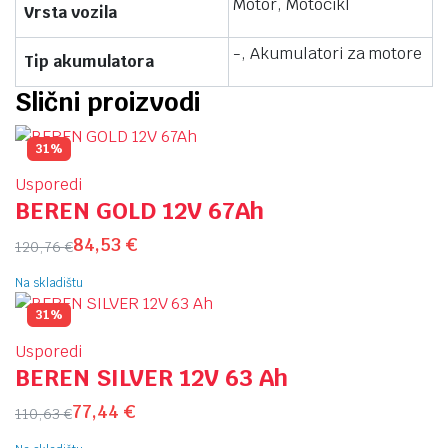
Motor, Motocikl
Vrsta vozila
-, Akumulatori za motore
Tip akumulatora
Slični proizvodi
31%
Usporedi
BEREN GOLD 12V 67Ah
84,53
€
120,76
€
Na skladištu
31%
Usporedi
BEREN SILVER 12V 63 Ah
77,44
€
110,63
€