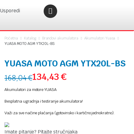
Usporedi
Početna
Katalog
Brandovi akumulatora
Akumulatori Yuasa
YUASA MOTO AGM YTX20L-BS
YUASA MOTO AGM YTX20L-BS
134,43
€
168,04
€
Akumulatori za motore YUASA
Besplatna ugradnja i testiranje akumulatora!
Važi za sve načine plaćanja (gotovinsko i kartično jednokratno).
Imate pitanje? Pitajte stručnjaka