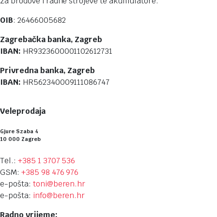
za brodove i radne strojeve te akumulatore.
OIB
: 26466005682
Zagrebačka banka, Zagreb
IBAN:
HR9323600001102612731
Privredna banka, Zagreb
IBAN:
HR562340009111086747
Veleprodaja
Gjure Szaba 4
10 000 Zagreb
Tel.:
+385 1 3707 536
GSM:
+385 98 476 976
e-pošta:
toni@beren.hr
e-pošta:
info@beren.hr
Radno vrijeme: