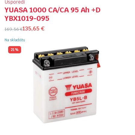
Usporedi
YUASA 1000 CA/CA 95 Ah +D
YBX1019-095
135,65
€
169,56
€
Na skladištu
21%