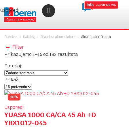
Usporedi
Početna
Katalog
Brandovi akumulatora
Akumulatori Yuasa
Filter
Prikazujemo 1–16 od 182 rezultata
Poredaj:
Prikaži:
20%
Usporedi
YUASA 1000 CA/CA 45 Ah +D
YBX1012-045