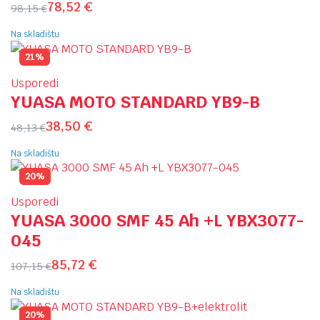
78,52
€
98,15
€
Na skladištu
21%
Usporedi
YUASA MOTO STANDARD YB9-B
38,50
€
48,13
€
Na skladištu
20%
Usporedi
YUASA 3000 SMF 45 Ah +L YBX3077-
045
85,72
€
107,15
€
Na skladištu
20%