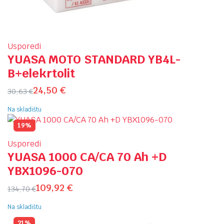
Usporedi
YUASA MOTO STANDARD YB4L-
B+elekrtolit
24,50
€
30,63
€
Na skladištu
19%
Usporedi
YUASA 1000 CA/CA 70 Ah +D
YBX1096-070
109,92
€
134,70
€
Na skladištu
21%