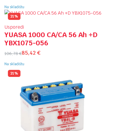
Na skladištu
21%
Usporedi
YUASA 1000 CA/CA 56 Ah +D
YBX1075-056
85,42
€
106,78
€
Na skladištu
21%