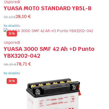
Usporedi
YUASA MOTO STANDARD YB5L-B
28,10
€
35,13
€
Na skladištu
21%
Usporedi
YUASA 3000 SMF 42 Ah +D Punto
YBX3202-042
78,71
€
98,39
€
Na skladištu
21%