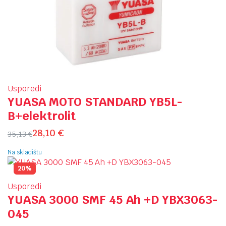
Usporedi
YUASA MOTO STANDARD YB5L-
B+elektrolit
28,10
€
35,13
€
Na skladištu
20%
Usporedi
YUASA 3000 SMF 45 Ah +D YBX3063-
045