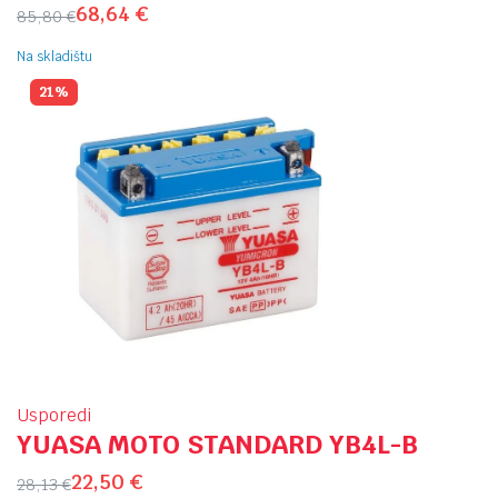
68,64
€
85,80
€
Na skladištu
21%
Usporedi
YUASA MOTO STANDARD YB4L-B
22,50
€
28,13
€