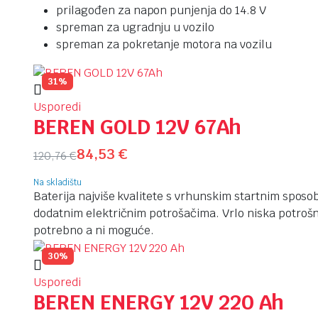
prilagođen za napon punjenja do 14.8 V
spreman za ugradnju u vozilo
spreman za pokretanje motora na vozilu
31%
Usporedi
BEREN GOLD 12V 67Ah
84,53
€
120,76
€
Na skladištu
Baterija najviše kvalitete s vrhunskim startnim spos
dodatnim električnim potrošačima. Vrlo niska potrošnj
potrebno a ni moguće.
30%
Usporedi
BEREN ENERGY 12V 220 Ah