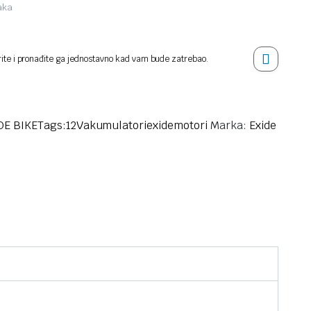
jaka
rite i pronađite ga jednostavno kad vam bude zatrebao.
DE BIKE
Tags:
12V
akumulatori
exide
motori
Marka:
Exide