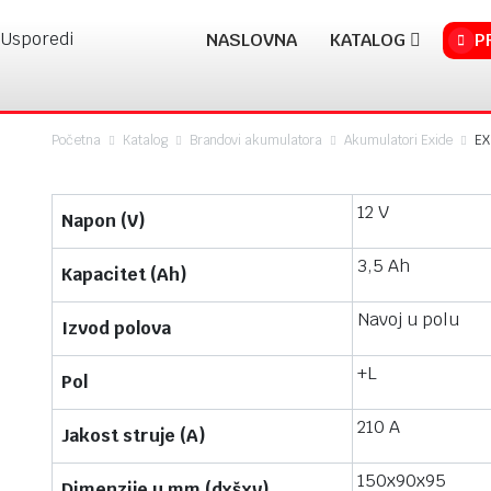
Usporedi
NASLOVNA
KATALOG
P
Početna
Katalog
Brandovi akumulatora
Akumulatori Exide
EX
12 V
Napon (V)
3,5 Ah
Kapacitet (Ah)
Navoj u polu
Izvod polova
+L
Pol
210 A
Jakost struje (A)
150x90x95
Dimenzije u mm (dxšxv)