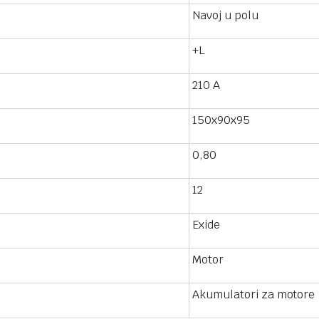
Navoj u polu
+L
210 A
150x90x95
0,80
12
Exide
Motor
Akumulatori za motore