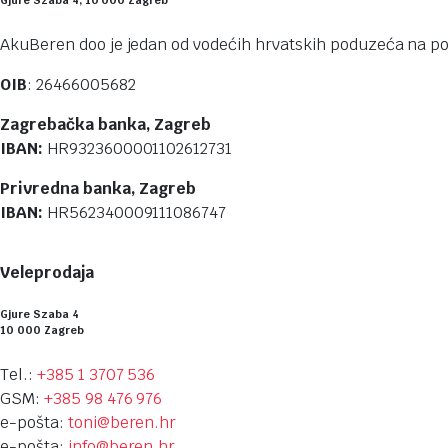
Gjure Szaba 4, 10 000 Zagreb
AkuBeren doo je jedan od vodećih hrvatskih poduzeća na pod
OIB
: 26466005682
Zagrebačka banka, Zagreb
IBAN:
HR9323600001102612731
Privredna banka, Zagreb
IBAN:
HR562340009111086747
Veleprodaja
Gjure Szaba 4
10 000 Zagreb
Tel.:
+385 1 3707 536
GSM:
+385 98 476 976
e-pošta:
toni@beren.hr
e-pošta:
info@beren.hr