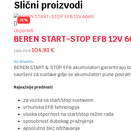
Slični proizvodi
31%
Usporedi
BEREN START-STOP EFB 12V 
104,81
€
149,73
€
Na skladištu
BEREN START & STOP EFB akumulatori garantiraju sta
savršeni za sustave gdje se akumulatori pune povrat
Najvažnije prednosti
za vozila sa start/stop sustavom
vrhunska EFB tehnologija
visoka otpornost na start/stop režim rada
sposobnost dubokog pražnjenja
apsolutno bez održavanja