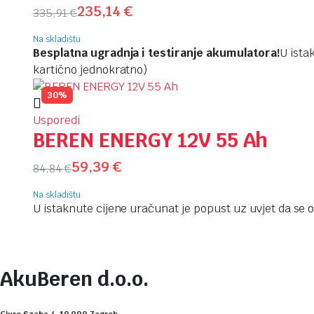
235,14
€
335,91
€
Na skladištu
Besplatna ugradnja i testiranje akumulatora!
U ista
kartično jednokratno)
30%
Usporedi
BEREN ENERGY 12V 55 Ah
59,39
€
84,84
€
Na skladištu
U istaknute cijene uračunat je popust uz uvjet da se os
AkuBeren d.o.o.