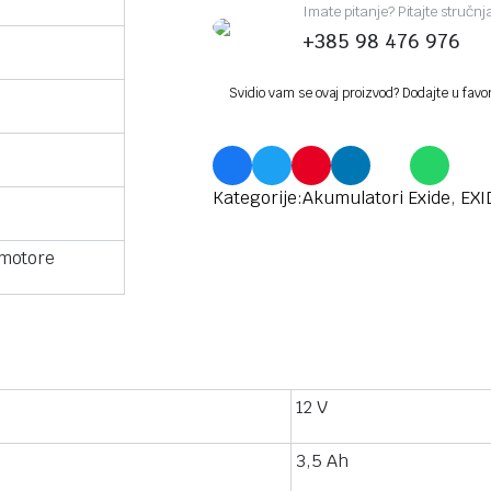
Imate pitanje? Pitajte stručn
+385 98 476 976
Svidio vam se ovaj proizvod? Dodajte u favo
Kategorije:
Akumulatori Exide
,
EXI
 motore
12 V
3,5 Ah