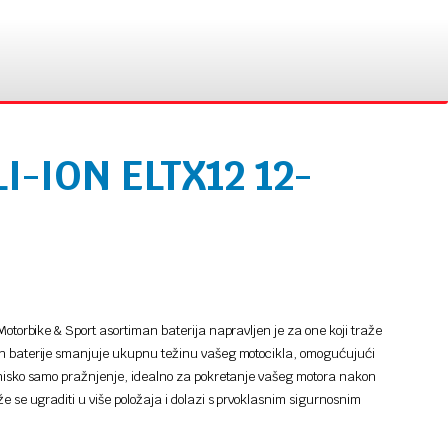
I-ION ELTX12 12-
 Motorbike & Sport asortiman baterija napravljen je za one koji traže
jn baterije smanjuje ukupnu težinu vašeg motocikla, omogućujući
nisko samo pražnjenje, idealno za pokretanje vašeg motora nakon
že se ugraditi u više položaja i dolazi s prvoklasnim sigurnosnim