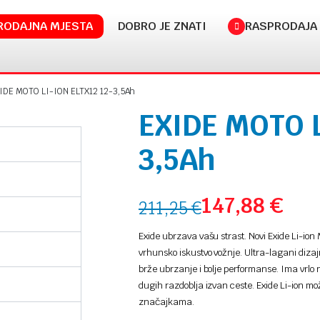
RODAJNA MJESTA
DOBRO JE ZNATI
RASPRODAJA
IDE MOTO LI-ION ELTX12 12-3,5Ah
EXIDE MOTO L
3,5Ah
147,88
€
211,25
€
Exide ubrzava vašu strast.
Novi Exide Li-ion
vrhunsko iskustvo vožnje.
Ultra-lagani diza
brže ubrzanje i bolje performanse.
Ima vrlo 
dugih razdoblja izvan ceste.
Exide Li-ion mo
značajkama.