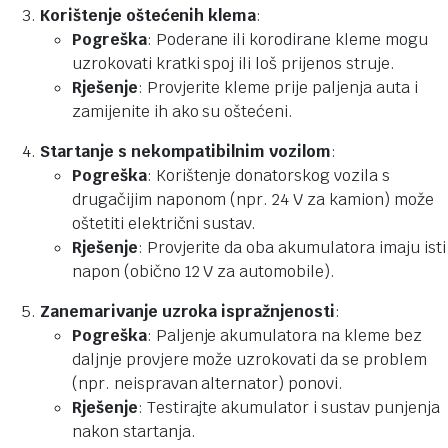
Korištenje oštećenih klema
:
Pogreška
: Poderane ili korodirane kleme mogu
uzrokovati kratki spoj ili loš prijenos struje.
Rješenje
: Provjerite kleme prije paljenja auta i
zamijenite ih ako su oštećeni.
Startanje s nekompatibilnim vozilom
:
Pogreška
: Korištenje donatorskog vozila s
drugačijim naponom (npr. 24 V za kamion) može
oštetiti električni sustav.
Rješenje
: Provjerite da oba akumulatora imaju isti
napon (obično 12 V za automobile).
Zanemarivanje uzroka ispražnjenosti
:
Pogreška
: Paljenje akumulatora na kleme bez
daljnje provjere može uzrokovati da se problem
(npr. neispravan alternator) ponovi.
Rješenje
: Testirajte akumulator i sustav punjenja
nakon startanja.