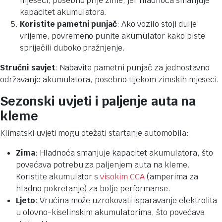
mjeseci, posebno prije zime, jer hladnoća smanjuje
kapacitet akumulatora.
Koristite pametni punjač
: Ako vozilo stoji dulje
vrijeme, povremeno punite akumulator kako biste
spriječili duboko pražnjenje.
Stručni savjet
: Nabavite pametni punjač za jednostavno
održavanje akumulatora, posebno tijekom zimskih mjeseci.
Sezonski uvjeti i paljenje auta na
kleme
Klimatski uvjeti mogu otežati startanje automobila:
Zima
: Hladnoća smanjuje kapacitet akumulatora, što
povećava potrebu za paljenjem auta na kleme.
Koristite akumulator s
visokim CCA
(amperima za
hladno pokretanje) za bolje performanse.
Ljeto
: Vrućina može uzrokovati isparavanje elektrolita
u olovno-kiselinskim akumulatorima, što povećava