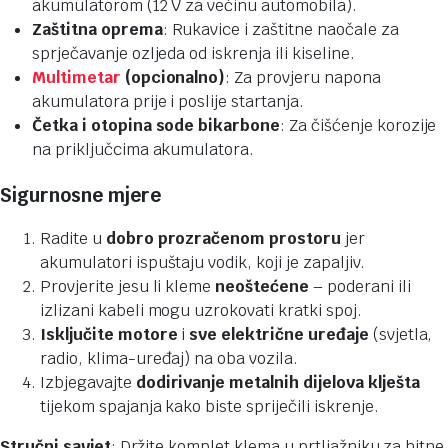
akumulatorom (12 V za većinu automobila).
Zaštitna oprema
: Rukavice i zaštitne naočale za
sprječavanje ozljeda od iskrenja ili kiseline.
Multimetar
(opcionalno)
: Za provjeru napona
akumulatora prije i poslije startanja.
Četka i otopina sode bikarbone
: Za čišćenje korozije
na priključcima akumulatora.
Sigurnosne mjere
Radite u
dobro prozračenom prostoru
jer
akumulatori ispuštaju vodik, koji je zapaljiv.
Provjerite jesu li kleme
neoštećene
– poderani ili
izlizani kabeli mogu uzrokovati kratki spoj.
Isključite motore
i
sve električne uređaje
(svjetla,
radio, klima-uređaj) na oba vozila.
Izbjegavajte
dodirivanje metalnih dijelova
klješta
tijekom spajanja kako biste spriječili iskrenje.
Stručni savjet
: Držite komplet klema u prtljažniku za hitne