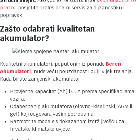
Stručni savjet
: Ako vozilo ne starta ili se
akumulator brzo
prazni
, posjetite profesionalni servis za dijagnostiku i
popravak.
Zašto odabrati kvalitetan
akumulator?
Kvalitetni akumulatori, poput onih iz ponude
Beren
Akumulatori
, nude veću pouzdanost i dulji vijek trajanja.
Kada birate zamjenski akumulator:
Provjerite kapacitet (Ah) i CCA prema specifikacijama
vozila.
Odaberite tip akumulatora (olovno-kiselinski, AGM ili
gel) koji odgovara vašim potrebama.
Razmotrite modele s dokazanom izdržljivošću za
hrvatske klimatske uvjete.