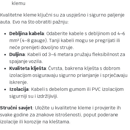
Kvalitetne kleme ključni su za uspješno i sigurno paljenje
auta. Evo na što obratiti pažnju:
Debljina kabela
: Odaberite kabele s debljinom od 4–6
mm² (4–8 gauge). Tanji kabeli mogu se pregrijati ili
neće prenijeti dovoljno struje.
Duljina
: Kabeli od 3–6 metara pružaju fleksibilnost za
spajanje vozila.
Kvaliteta klješta
: Čvrsta, bakrena klješta s dobrom
izolacijom osiguravaju sigurno prianjanje i sprječavaju
iskrenje.
Izolacija
: Kabeli s debelom gumom ili PVC izolacijom
sigurniji su i izdržljiviji.
Stručni savjet
: Uložite u kvalitetne kleme i provjerite ih
svake godine za znakove istrošenosti, poput poderane
izolacije ili korozije na kleštama.