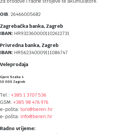
za brodove i radne strojeve te akumulatore.
OIB
: 26466005682
Zagrebačka banka, Zagreb
IBAN:
HR9323600001102612731
Privredna banka, Zagreb
IBAN:
HR562340009111086747
Veleprodaja
Gjure Szaba 4
10 000 Zagreb
Tel.:
+385 1 3707 536
GSM:
+385 98 476 976
e-pošta:
toni@beren.hr
e-pošta:
info@beren.hr
Radno vrijeme: