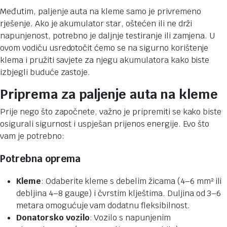
Međutim, paljenje auta na kleme samo je privremeno
rješenje. Ako je akumulator star, oštećen ili ne drži
napunjenost, potrebno je daljnje testiranje ili zamjena. U
ovom vodiču usredotočit ćemo se na sigurno korištenje
klema i pružiti savjete za njegu akumulatora kako biste
izbjegli buduće zastoje.
Priprema za paljenje auta na kleme
Prije nego što započnete, važno je pripremiti se kako biste
osigurali sigurnost i uspješan prijenos energije. Evo što
vam je potrebno:
Potrebna oprema
Kleme
: Odaberite kleme s debelim žicama (4–6 mm² ili
debljina 4–8 gauge) i čvrstim klještima. Duljina od 3–6
metara omogućuje vam dodatnu fleksibilnost.
Donatorsko vozilo
: Vozilo s napunjenim