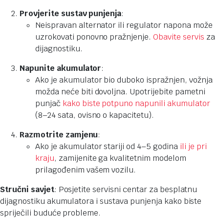
Provjerite sustav punjenja
:
Neispravan alternator ili regulator napona može
uzrokovati ponovno pražnjenje.
Obavite servis
za
dijagnostiku.
Napunite akumulator
:
Ako je akumulator bio duboko ispražnjen, vožnja
možda neće biti dovoljna. Upotrijebite pametni
punjač
kako biste potpuno napunili akumulator
(8–24 sata, ovisno o kapacitetu).
Razmotrite zamjenu
:
Ako je akumulator stariji od 4–5 godina
ili je pri
kraju
, zamijenite ga kvalitetnim modelom
prilagođenim vašem vozilu.
Stručni savjet
: Posjetite servisni centar za besplatnu
dijagnostiku akumulatora i sustava punjenja kako biste
spriječili buduće probleme.