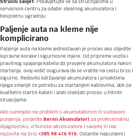
Stručni savjet
: Posavjetujte se sa stručnjacima u
servisnom centru za odabir idealnog akumulatora i
besplatnu ugradnju.
Paljenje auta na kleme nije
komplicirano
Paljenje auta na kleme jednostavan je proces ako slijedite
ispravne korake i sigurnosne mjere. Od pripreme vozila i
pravilnog spajanja kabela do provjere akumulatora nakon
startanja, ovaj vodič osigurava da se vratite na cestu brzo i
sigurno. Redovito održavanje akumulatora i proaktivna
njega smanjit će potrebu za startanjem kablovima, dok će
kvalitetni startni kabeli i alati olakšati proces u hitnim
situacijama.
Ako sumnjate na problem s akumulatorom ili sustavom
punjenja, posjetite
Beren Akumulatori
za profesionalnu
dijagnostiku, vrhunske akumulatore i savjete
ili nas
nazovite na broj
+385 98 476 976
. Ostanite napunjeni i