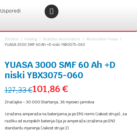
Usporedi
Početna
Katalog
Brandovi akumulatora
Akumulatori Yuasa
YUASA 3000 SMF 60 Ah +D niski YBX3075-060
YUASA 3000 SMF 60 Ah +D
niski YBX3075-060
101,86
€
127,33
€
Značajke – 30.000 Startanja, 36 mjeseci jamstva
Izražena amperaža na baterijama je po EN1 normi (Jakost struje), za
razliku od europskih baterija čija je amperaža izražena po EN2
standardu mjerenja (Jakost struje 2).