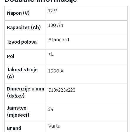
12 V
Napon (V)
180 Ah
Kapacitet (Ah)
Standard
Izvod polova
+L
Pol
Jakost struje
1000 A
(A)
Dimenzije u mm
513x223x223
(dxšxv)
Jamstvo
24
(mjeseci)
Varta
Brend