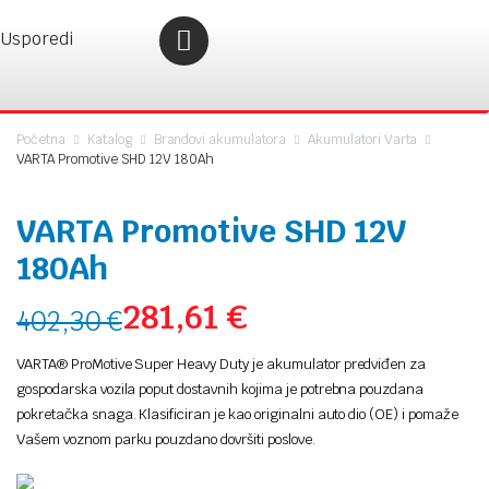
Usporedi
Početna
Katalog
Brandovi akumulatora
Akumulatori Varta
VARTA Promotive SHD 12V 180Ah
VARTA Promotive SHD 12V
180Ah
281,61
€
402,30
€
VARTA® ProMotive Super Heavy Duty je akumulator predviđen za
gospodarska vozila poput dostavnih kojima je potrebna pouzdana
pokretačka snaga. Klasificiran je kao originalni auto dio (OE) i pomaže
Vašem voznom parku pouzdano dovršiti poslove.