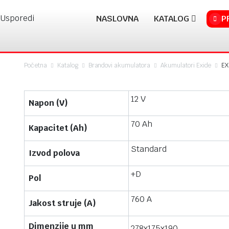
Usporedi
NASLOVNA
KATALOG
P
Početna
Katalog
Brandovi akumulatora
Akumulatori Exide
EX
12 V
Napon (V)
70 Ah
Kapacitet (Ah)
Standard
Izvod polova
+D
Pol
760 A
Jakost struje (A)
Dimenzije u mm
278x175x190