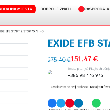
RODAJNA MJESTA
DOBRO JE ZNATI
RASPRODAJA
IDE EFB START & STOP 70 Ah +D
EXIDE EFB ST
151,47
€
275,40
€
Imate pitanje? Pitajte stručn
+385 98 476 976
Svidio vam se ovaj proizvod? Dodajte u favo