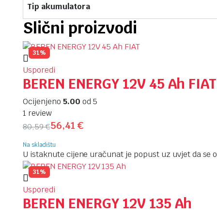
Tip akumulatora
Slični proizvodi
31%
Usporedi
BEREN ENERGY 12V 45 Ah FIAT
Ocijenjeno
5.00
od 5
1 review
56,41
€
80,59
€
Na skladištu
U istaknute cijene uračunat je popust uz uvjet da se os
31%
Usporedi
BEREN ENERGY 12V 135 Ah