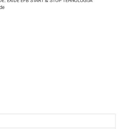
DE
,
EXIDE EFB START & STOP TEHNOLOGIJA
ide