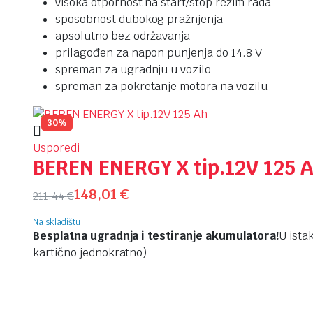
visoka otpornost na start/stop režim rada
sposobnost dubokog pražnjenja
apsolutno bez održavanja
prilagođen za napon punjenja do 14.8 V
spreman za ugradnju u vozilo
spreman za pokretanje motora na vozilu
30%
Usporedi
BEREN ENERGY X tip.12V 125 
148,01
€
211,44
€
Na skladištu
Besplatna ugradnja i testiranje akumulatora!
U ista
kartično jednokratno)