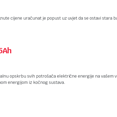
knute cijene uračunat je popust uz uvjet da se ostavi stara ba
5Ah
lnu opskrbu svih potrošača električne energije na vašem
nom energijom iz kočnog sustava.