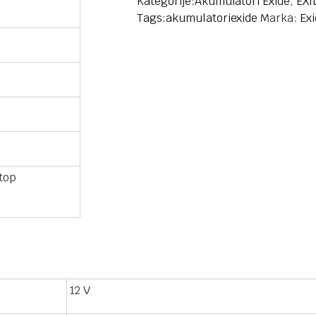
Kategorije:
Akumulatori Exide
,
EXI
Tags:
akumulatori
exide
Marka:
Ex
top
12 V