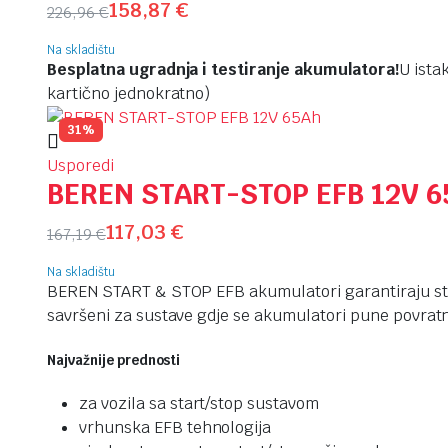
158,87
€
226,96
€
Na skladištu
Besplatna ugradnja i testiranje akumulatora!
U ista
kartično jednokratno)
31%
Usporedi
BEREN START-STOP EFB 12V 6
117,03
€
167,19
€
Na skladištu
BEREN START & STOP EFB akumulatori garantiraju sta
savršeni za sustave gdje se akumulatori pune povrat
Najvažnije prednosti
za vozila sa start/stop sustavom
vrhunska EFB tehnologija