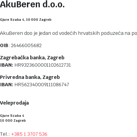
AkuBeren d.o.o.
Gjure Szaba 4, 10 000 Zagreb
AkuBeren doo je jedan od vodećih hrvatskih poduzeća na pod
OIB
: 26466005682
Zagrebačka banka, Zagreb
IBAN:
HR9323600001102612731
Privredna banka, Zagreb
IBAN:
HR562340009111086747
Veleprodaja
Gjure Szaba 4
10 000 Zagreb
Tel.:
+385 1 3707 536