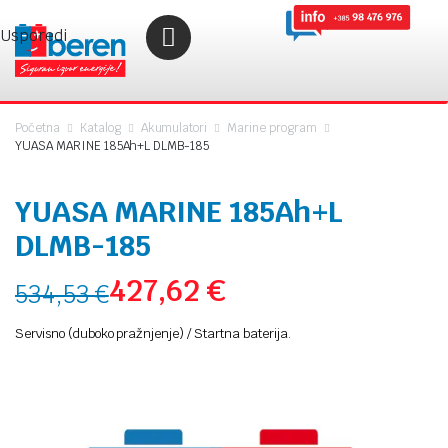
Usporedi
Početna
Katalog
Akumulatori
Marine program
YUASA MARINE 185Ah+L DLMB-185
YUASA MARINE 185Ah+L
DLMB-185
427,62
€
534,53
€
Servisno (duboko pražnjenje) / Startna baterija.