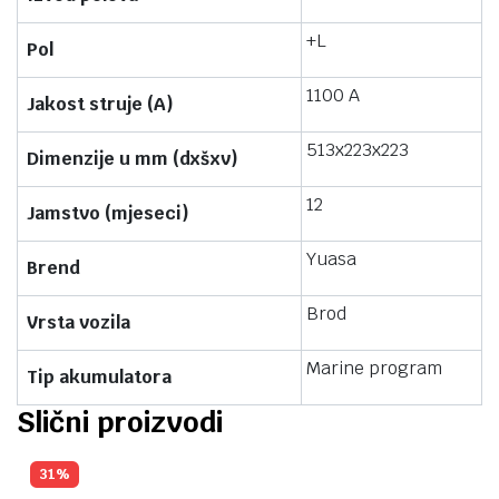
+L
Pol
1100 A
Jakost struje (A)
513x223x223
Dimenzije u mm (dxšxv)
12
Jamstvo (mjeseci)
Yuasa
Brend
Brod
Vrsta vozila
Marine program
Tip akumulatora
Slični proizvodi
31%