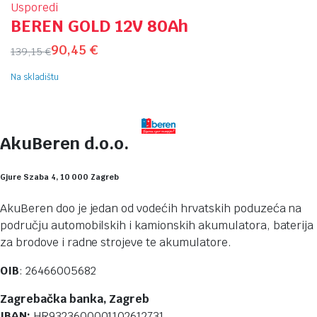
Usporedi
BEREN GOLD 12V 80Ah
90,45
€
139,15
€
Na skladištu
AkuBeren d.o.o.
Gjure Szaba 4, 10 000 Zagreb
AkuBeren doo je jedan od vodećih hrvatskih poduzeća na
području automobilskih i kamionskih akumulatora, baterija
za brodove i radne strojeve te akumulatore.
OIB
: 26466005682
Zagrebačka banka, Zagreb
IBAN:
HR9323600001102612731