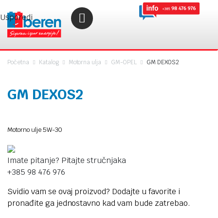
Usporedi
Početna
Katalog
Motorna ulja
GM-OPEL
GM DEXOS2
GM DEXOS2
Motorno ulje 5W-30
Imate pitanje? Pitajte stručnjaka
+385 98 476 976
Svidio vam se ovaj proizvod? Dodajte u favorite i
pronađite ga jednostavno kad vam bude zatrebao.