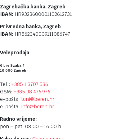
Zagrebačka banka, Zagreb
IBAN:
HR9323600001102612731
Privredna banka, Zagreb
IBAN:
HR562340009111086747
Veleprodaja
Gjure Szaba 4
10 000 Zagreb
Tel.:
+385 1 3707 536
GSM:
+385 98 476 976
e-pošta:
toni@beren.hr
e-pošta:
info@beren.hr
Radno vrijeme:
pon – pet: 08:00 – 16:00 h
Kako do nas:
Google mapa