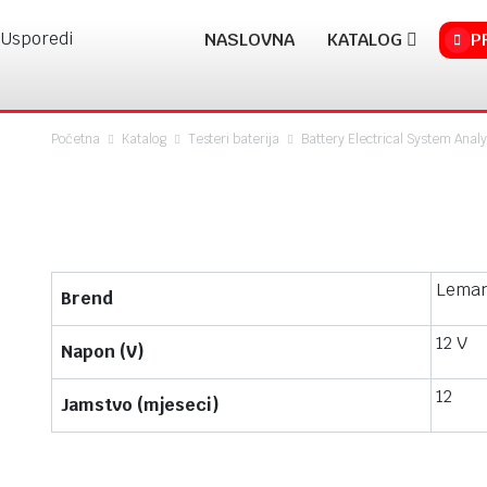
Usporedi
NASLOVNA
KATALOG
P
Početna
Katalog
Testeri baterija
Battery Electrical System Anal
Watch video
Leman
Brend
12 V
Napon (V)
12
Jamstvo (mjeseci)