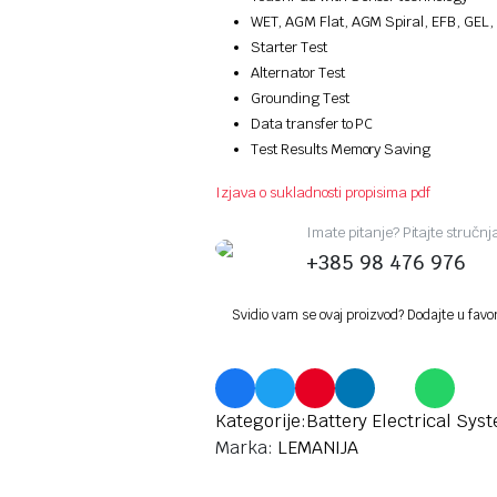
WET, AGM Flat, AGM Spiral, EFB, GEL,
Starter Test
Alternator Test
Grounding Test
Data transfer to PC
Test Results Memory Saving
Izjava o sukladnosti propisima pdf
Imate pitanje? Pitajte stručn
+385 98 476 976
Svidio vam se ovaj proizvod? Dodajte u favo
Kategorije:
Battery Electrical Sys
Marka:
LEMANIJA