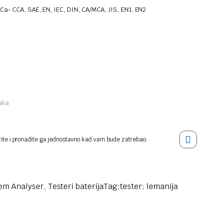
 Ca- CCA, SAE, EN, IEC, DIN, CA/MCA, JIS, EN1, EN2
jaka
rite i pronađite ga jednostavno kad vam bude zatrebao.
tem Analyser
,
Testeri baterija
Tag:
tester; lemanija