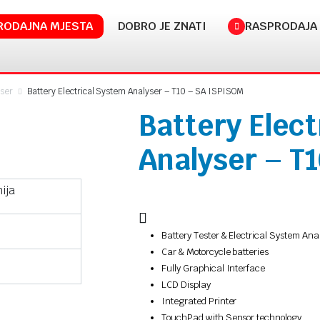
RODAJNA MJESTA
DOBRO JE ZNATI
RASPRODAJA
yser
Battery Electrical System Analyser – T10 – SA ISPISOM
Battery Elect
Analyser – T
ija
Battery Tester & Electrical System Ana
Car & Motorcycle batteries
Fully Graphical Interface
LCD Display
Integrated Printer
TouchPad with Sensor technology