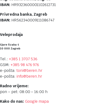
IBAN:
HR9323600001102612731
Privredna banka, Zagreb
IBAN:
HR562340009111086747
Veleprodaja
Gjure Szaba 4
10 000 Zagreb
Tel.:
+385 1 3707 536
GSM:
+385 98 476 976
e-pošta:
toni@beren.hr
e-pošta:
info@beren.hr
Radno vrijeme:
pon – pet: 08:00 – 16:00 h
Kako do nas:
Google mapa