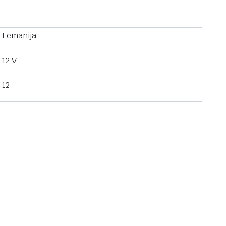
Lemanija
12 V
12