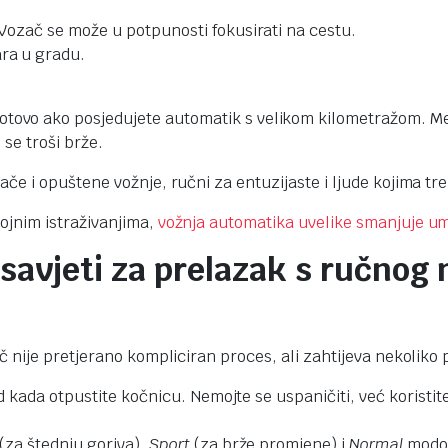
. Vozač se može u potpunosti fokusirati na cestu.
ara u gradu.
otovo ako posjedujete automatik s velikom kilometražom. Me
 se troši brže.
ače i opuštene vožnje, ručni za entuzijaste i ljude kojima tr
rojnim istraživanjima,
vožnja automatika uvelike smanjuje u
 savjeti za prelazak s ručnog
č nije pretjerano kompliciran proces, ali zahtijeva nekoliko 
ed kada otpustite kočnicu. Nemojte se uspaničiti, već koristi
(za štednju goriva),
Sport
(za brže promjene) i
Normal
modov