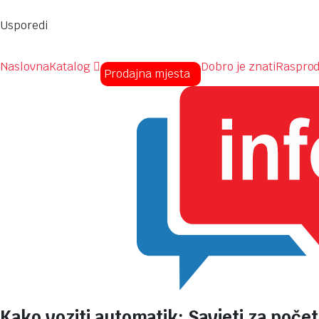
Usporedi
Naslovna
Katalog
Dobro je znati
Rasprod
Prodajna mjesta
Kako voziti automatik: Savjeti za poče