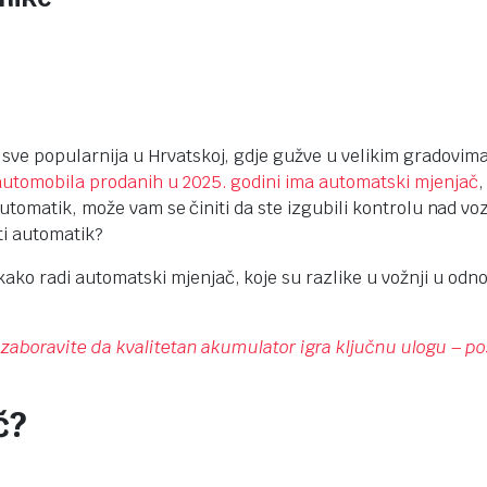
sve popularnija u Hrvatskoj, gdje gužve u velikim gradovim
automobila prodanih u 2025. godini ima automatski mjenjač
,
automatik, može vam se činiti da ste izgubili kontrolu nad voz
ti automatik?
o radi automatski mjenjač, koje su razlike u vožnji u odno
 zaboravite da kvalitetan akumulator igra ključnu ulogu – p
č?