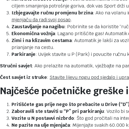
ciljem smanjenja potrošnje goriva, dok vas
Sport
drži 
Izbjegavajte ručnu promjenu brzina
: Ako na volanu 
mjenjaču da radi svoj posao
.
Zaustavljanje na nagibu
: Pobrinite se da koristite “ru
Ekonomična vožnja
: Lagano pritišćite gas! Automatik
Zimi i na klizavim cestama
: Automatik je lakši za voz
prianjanje na cestu.
Parkiranje
: Uvijek stavite u P (Park) i povucite ručnu
Stručni savjet
: Ako prelazite na automatik, vježbajte na par
Čest savjet iz struke
:
Stavite lijevu nogu pod sjedalo i u
Najčešće početničke greške i 
Pritišćete gas prije nego što prebacite u Drive (“D”
Zaboravili ste staviti u “P” pri parkiranju
: Vozilo bi
Vozite u N postavvi nizbrdo
: Što god pročitali na int
Ne pazite na ulje mjenjača
: Mijenjajte svakih 60.000 k