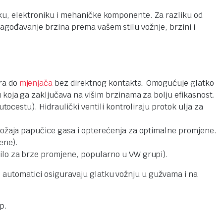
uliku, elektroniku i mehaničke komponente. Za razliku od
lagođavanje brzina prema vašem stilu vožnje, brzini i
ora do
mjenjača
bez direktnog kontakta. Omogućuje glatko
 koja ga zaključava na višim brzinama za bolju efikasnost.
tocestu). Hidraulički ventili kontroliraju protok ulja za
oložaja papučice gasa i opterećenja za optimalne promjene.
ene).
čilo za brze promjene, popularno u VW grupi).
, automatici osiguravaju glatku vožnju u gužvama i na
p.