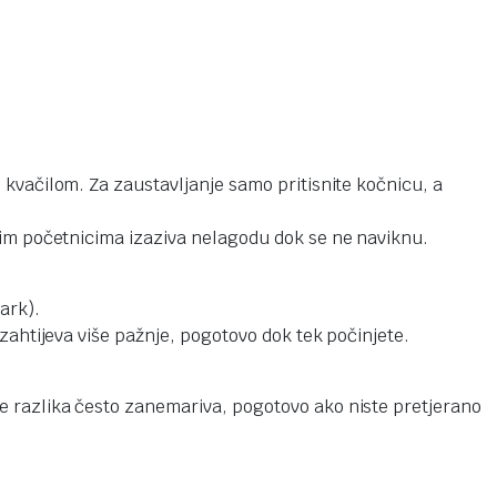
 kvačilom. Za zaustavljanje samo pritisnite kočnicu, a
ogim početnicima izaziva nelagodu dok se ne naviknu.
ark).
zahtijeva više pažnje, pogotovo dok tek počinjete.
e je razlika često zanemariva, pogotovo ako niste pretjerano