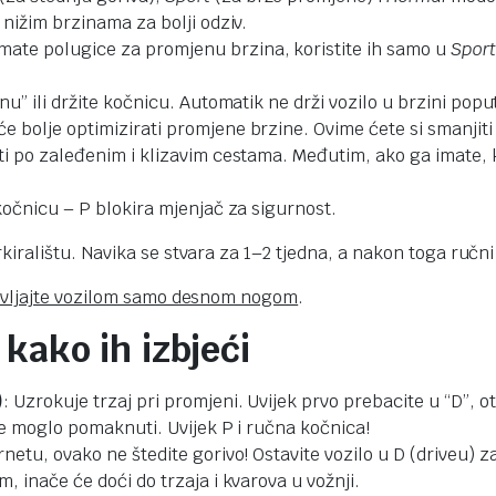
u nižim brzinama za bolji odziv.
imate polugice za promjenu brzina, koristite ih samo u
Spor
čnu” ili držite kočnicu. Automatik ne drži vozilo u brzini pop
 će bolje optimizirati promjene brzine. Ovime ćete si smanjit
iti po zaleđenim i klizavim cestama. Međutim, ako ga imate, k
 kočnicu – P blokira mjenjač za sigurnost.
kiralištu. Navika se stvara za 1–2 tjedna, a nakon toga ručni 
pravljajte vozilom samo desnom nogom
.
kako ih izbjeći
)
: Uzrokuje trzaj pri promjeni. Uvijek prvo prebacite u “D”, 
 se moglo pomaknuti. Uvijek P i ručna kočnica!
ernetu, ovako ne štedite gorivo! Ostavite vozilo u D (driveu)
m, inače će doći do trzaja i kvarova u vožnji.