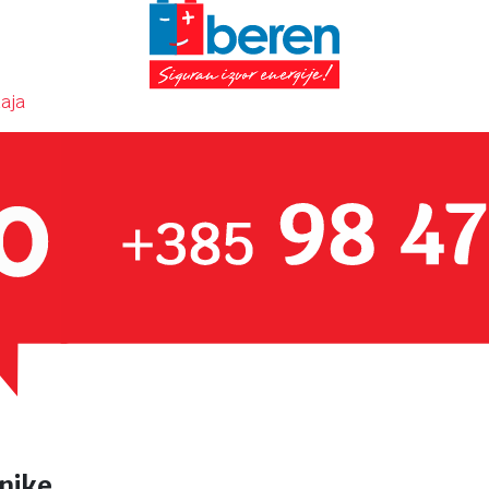
aja
tnike