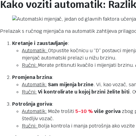
Kako voziti automatik: Razli
Prelazak s ručnog mjenjača na automatik zahtijeva prilagodbu
Kretanje i zaustavljanje
:
Automatik:
Otpustite kočnicu u “D” postavci mjenj
mjenjač automatski prelazi u nižu brzinu.
Ručni:
Morate pritisnuti kvačilo i mijenjati brzi
Promjena brzina
:
Automatik:
Sam mijenja brzine
. Vi, kao vozač, sa
Ručni:
Vi kontrolirate u kojoj brzini želite biti
. 
Potrošnja goriva
:
Automatik:
Može trošiti
5–10 %
više goriva
zbog p
štedljiv vozač.
Ručni:
Bolja kontrola i manja potrošnja ako vozit