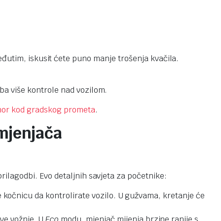
đutim, iskusit ćete puno manje trošenja kvačila.
eba više kontrole nad vozilom.
mor kod gradskog prometa
.
 mjenjača
prilagodbi. Evo detaljnih savjeta za početnike:
te kočnicu da kontrolirate vozilo. U gužvama, kretanje će
e vožnje. U
Eco
modu, mjenjač mijenja brzine ranije s