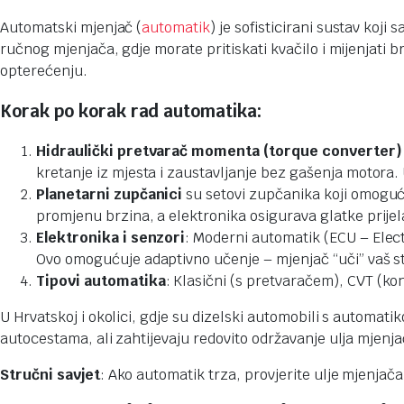
Automatski mjenjač (
automatik
) je sofisticirani sustav koj
ručnog mjenjača, gdje morate pritiskati kvačilo i mijenjati
opterećenju.
Korak po korak rad automatika:
Hidraulički pretvarač momenta (torque converter)
kretanje iz mjesta i zaustavljanje bez gašenja motora
Planetarni zupčanici
su setovi zupčanika koji omogućav
promjenu brzina, a elektronika osigurava glatke prijel
Elektronika i senzori
: Moderni automatik (ECU – Elec
Ovo omogućuje adaptivno učenje – mjenjač “uči” vaš sti
Tipovi automatika
: Klasični (s pretvaračem), CVT (k
U Hrvatskoj i okolici, gdje su dizelski automobili s automa
autocestama, ali zahtijevaju redovito održavanje ulja mjenjač
Stručni savjet
: Ako automatik trza, provjerite ulje mjenjač