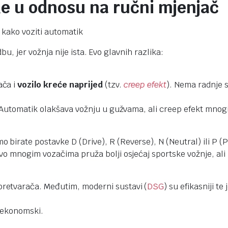
ke u odnosu na ručni mjenjač
, jer vožnja nije ista. Evo glavnih razlika:
ača i
vozilo kreće naprijed
(tzv.
creep efekt
). Nema radnje s
nu. Automatik olakšava vožnju u gužvama, ali creep efekt mn
mo birate postavke D (Drive), R (Reverse), N (Neutral) ili P (P
Ovo mnogim vozačima pruža bolji osjećaj sportske vožnje, ali 
retvarača. Međutim, moderni sustavi (
DSG
) su efikasniji t
e ekonomski.