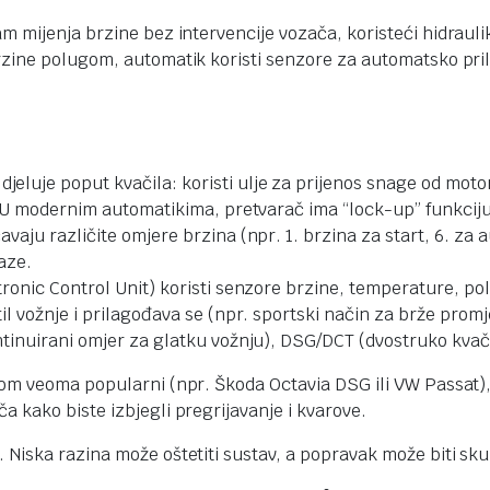
i sam mijenja brzine bez intervencije vozača, koristeći hidra
 brzine polugom, automatik koristi senzore za automatsko pri
djeluje poput kvačila: koristi ulje za prijenos snage od mot
. U modernim automatikima, pretvarač ima “lock-up” funkciju
aju različite omjere brzina (npr. 1. brzina za start, 6. za au
aze.
tronic Control Unit) koristi senzore brzine, temperature, p
l vožnje i prilagođava se (npr. sportski način za brže promj
ontinuirani omjer za glatku vožnju), DSG/DCT (dvostruko kva
tikom veoma popularni (npr. Škoda Octavia DSG ili VW Passat)
a kako biste izbjegli pregrijavanje i kvarove.
a. Niska razina može oštetiti sustav, a popravak može biti sku