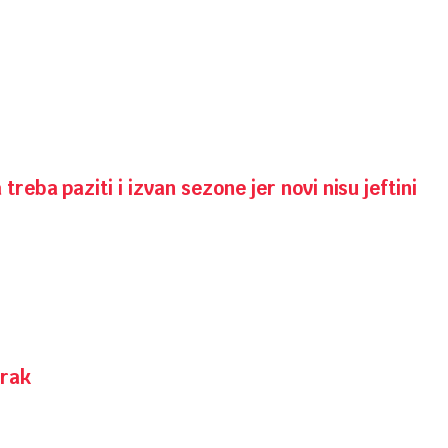
reba paziti i izvan sezone jer novi nisu jeftini
orak