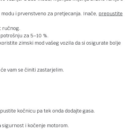
t
modu i prvenstveno za pretjecanja. Inače,
prepustite
ut ručnog.
i potrošnju za 5–10 %.
oristite zimski mod vašeg vozila da si osigurate bolje
će vam se činiti zastarjelim.
otpustite kočnicu pa tek onda dodajte gasa.
 za sigurnost i kočenje motorom.