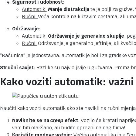
Sigurnost i udobnost
:
Automatik:
Manje distrakcija
te je bolji za gužve
Ručni:
Veća kontrola na klizavim cestama, ali um
Održavanje
:
Automatik:
Održavanje je generalno skuplje
, pog
Ručni:
Održavanje je generalno jeftinije, ali kvačilo
“Računica” je jednostavna: automatik je bolji za gradske voz
Stručni savjet
: Razlike su najvidljivije u gužvama. Prema b
Kako voziti automatik: važni
Naučiti kako voziti automatik ako ste navikli na ručni mjenja
Naviknite se na
creep
efekt
: Vozilo će kretati naprij
vam biti olakšano, ali budite oprezni na nagibima!
Koristite modove vožnje
: Većina automatika ima
Eco