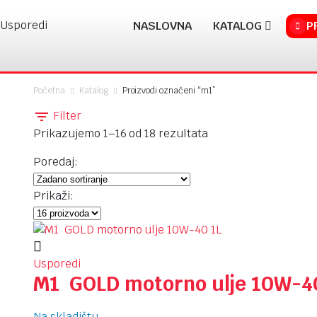
Usporedi
NASLOVNA
KATALOG
P
Početna
Katalog
Proizvodi označeni “m1”
Filter
Prikazujemo 1–16 od 18 rezultata
Poredaj:
Prikaži:
Usporedi
M1 GOLD motorno ulje 10W-4
Na skladištu